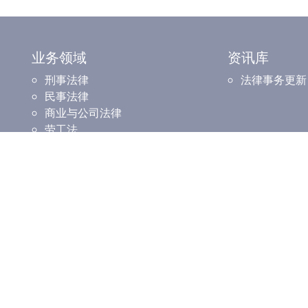
业务领域
资讯库
刑事法律
法律事务更新
民事法律
商业与公司法律
劳工法
房地产法
知识产权法
家庭法
伊斯兰金融法
所（Cheras）
蒲种分所（Puchong）