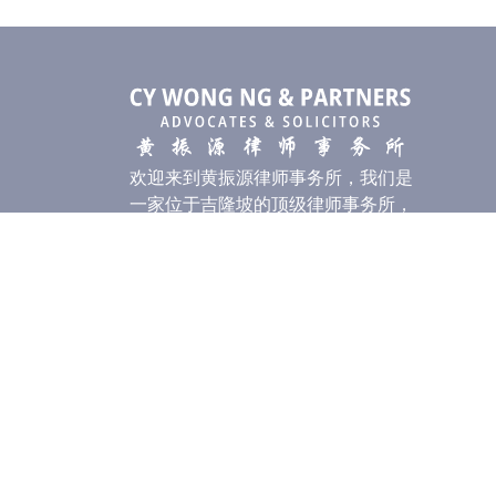
欢迎来到黄振源律师事务所，我们是
一家位于吉隆坡的顶级律师事务所，
专注于为个人和企业提供卓越的法律
解决方案。
我们的分所
百乐镇总所（Damansara Utama）
蕉赖分