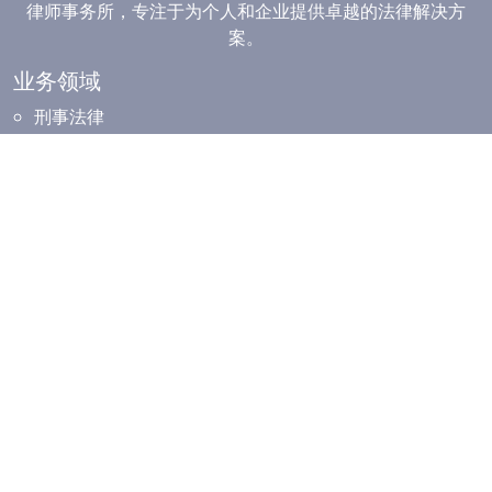
律师事务所，专注于为个人和企业提供卓越的法律解决方
案。
业务领域
刑事法律
民事法律
商业与公司法律
劳工法
房地产法
知识产权法
家庭法
伊斯兰金融法
资讯库
法律事务更新
资讯与知识
客户见证