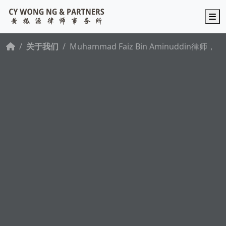
M
关于我们
Muhammad Faiz Bin Aminuddin律师