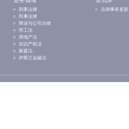
刑事法律
法律事务更新
民事法律
商业与公司法律
劳工法
房地产法
知识产权法
家庭法
伊斯兰金融法
所（Cheras）
蒲种分所（Puchong）
 Jalan Damai Raya 4, Alam Damai,
G-2-3, Third Floor, Block G, Setiawalk
uala Lumpur, Wilayah Persekutuan
Persiaran Wawasan, Pusat Bandar
Puchong, 47610 Puchong, Selangor
o: +603-9107 4004/9604/9804
Ehsan
+603-9107 3504
Tel No: +603-5886 2726