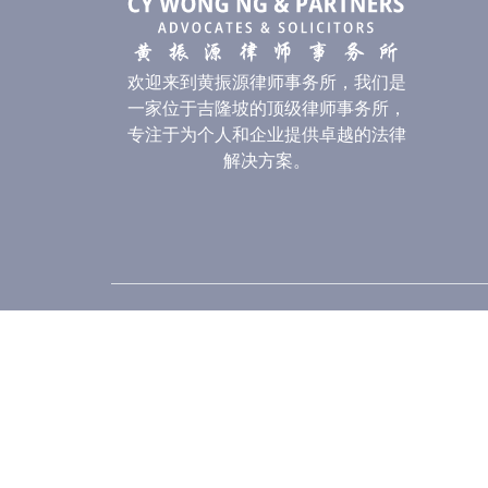
欢迎来到黄振源律师事务所，我们是
一家位于吉隆坡的顶级律师事务所，
专注于为个人和企业提供卓越的法律
解决方案。
我们的分所
百乐镇总所（Damansara Utama）
蕉赖分
No. 46A, 1st Floor, Jalan SS21/58, Damansara
No. 1-2,
Utama, 47400 Petaling Jaya, Selangor Darul
56000 K
Ehsan.
KL.
Tel No: +603-7725 1775, +603-7727 1776
Tel N
Fax: +603-7710 2188
Fax: 