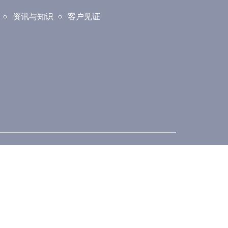
资讯与知识
客户见证
万宜分所（Bangi）
,
Unit 1-29, Pusat Perniagaan Bangi Avenue,
Persiaran Bangi Avenue, Seksyen 2, Taman
 Darul
Bangi Avenue, 43000 Kajang, Selangor Darul
Ehsan
Tel No: +603-8912 3608